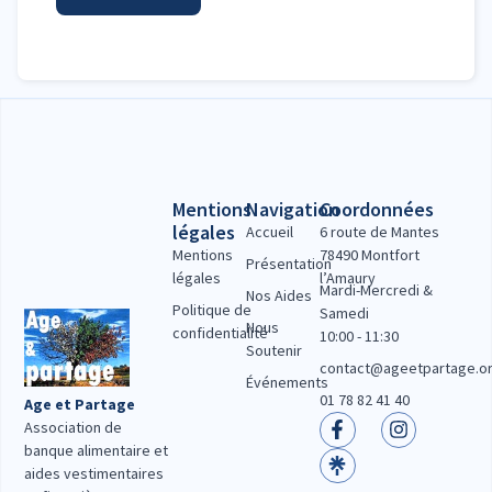
Mentions
Navigation
Coordonnées
légales
Accueil
6 route de Mantes
Mentions
78490 Montfort
Présentation
légales
l’Amaury
Mardi-Mercredi &
Nos Aides
Politique de
Samedi
Nous
confidentialité
10:00 - 11:30
Soutenir
contact@ageetpartage.o
Événements
01 78 82 41 40
Age et Partage
Association de
banque alimentaire et
aides vestimentaires