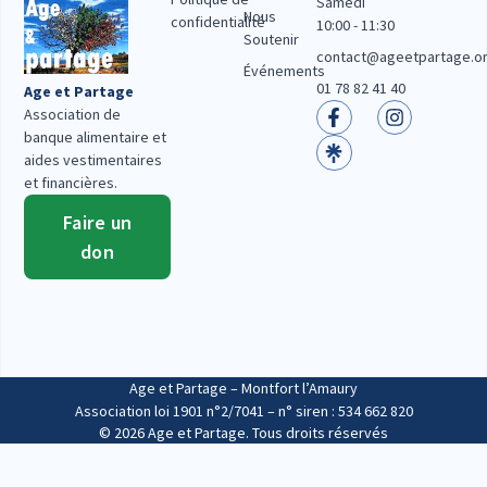
Samedi
Nous
confidentialité
10:00 - 11:30
Soutenir
contact@ageetpartage.o
Événements
01 78 82 41 40
Age et Partage
Association de
banque alimentaire et
aides vestimentaires
et financières.
Faire un
don
Age et Partage – Montfort l’Amaury
Association loi 1901 n°2/7041 – n° siren : 534 662 820
© 2026 Age et Partage. Tous droits réservés